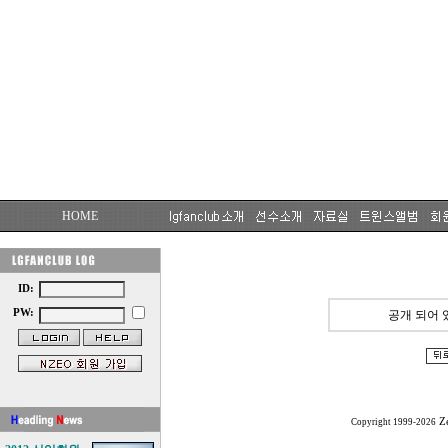
HOME
ID:
PW:
공개 되어 
Z
Copyright 1999-2026