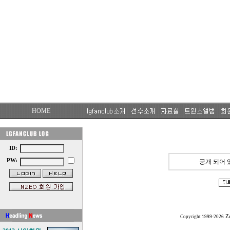
HOME
ID:
PW:
공개 되어 
Z
Copyright 1999-2026