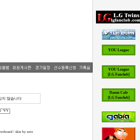
YOU League
YOU League
[LG Fanclub]
Daum Cafe
[LG Fanclub]
있지 않습니다
eroboard
/ skin by
zero