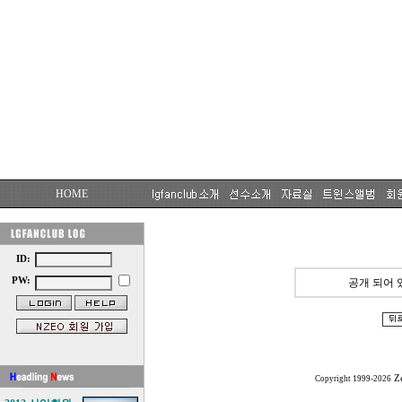
HOME
ID:
PW:
공개 되어 
Z
Copyright 1999-2026