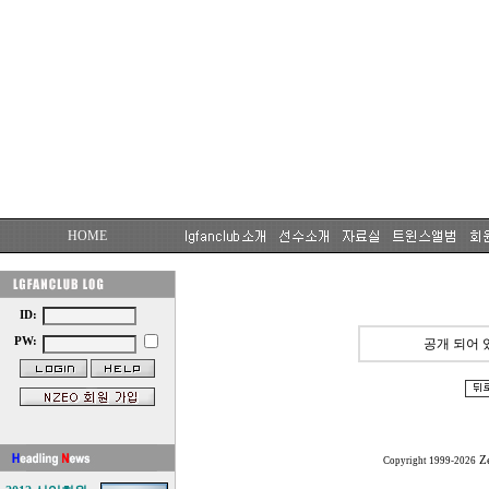
HOME
ID:
PW:
공개 되어 
Z
Copyright 1999-2026