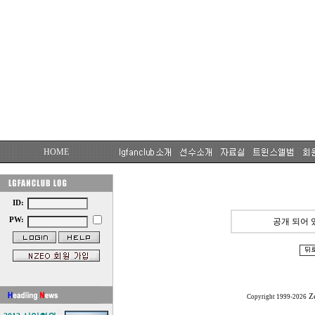
HOME
ID:
PW:
공개 되어 
Z
Copyright 1999-2026