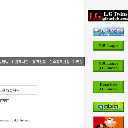
YOU League
YOU League
[LG Fanclub]
Daum Cafe
[LG Fanclub]
있지 않습니다
eroboard
/ skin by
zero