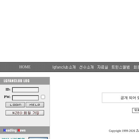
HOME
ID:
PW:
공개 되어 
Z
Copyright 1999-2026