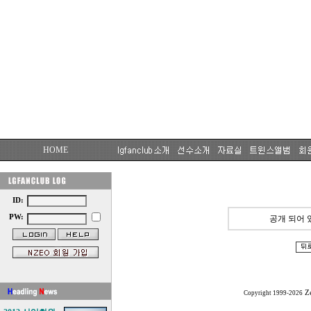
HOME
ID:
PW:
공개 되어 
Z
Copyright 1999-2026