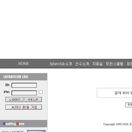
HOME
ID:
PW:
공개 되어 
Z
Copyright 1999-2026