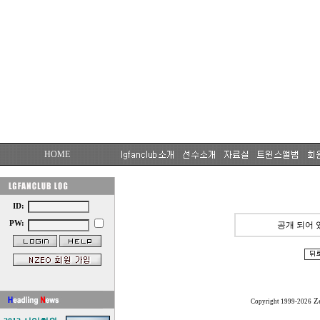
HOME
ID:
PW:
공개 되어 
Z
Copyright 1999-2026