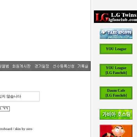
YOU League
YOU League
[LG Fanclub]
Daum Cafe
[LG Fanclub]
있지 않습니다
eroboard
/ skin by
zero