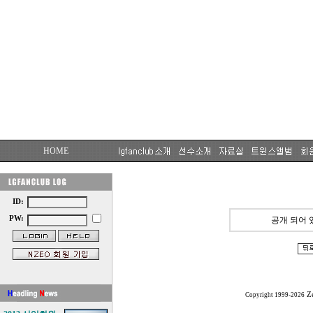
HOME
ID:
PW:
공개 되어 
Z
Copyright 1999-2026