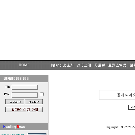
HOME
ID:
PW:
공개 되어 
Z
Copyright 1999-2026