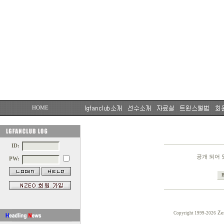
HOME
ID:
공개 되어 
PW:
Ze
Copyright 1999-2026